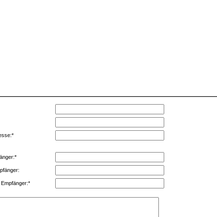
esse:*
änger:*
fänger:
 Empfänger:*